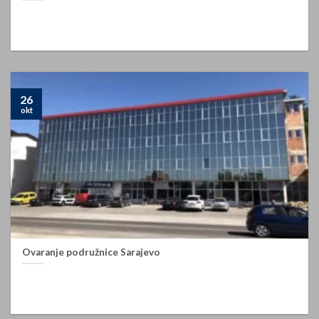
Podružnica Gračanica Ral Parts d.o.o. za trgovinu i usluge Tuzla
09.01.2019. godine zvanično je počela sa [...]
26
okt
Ovaranje podružnice Sarajevo
Podružnica Sarajevo Ral Parts d.o.o. Tuzla, Podružnica Sarajevo
01.10.2018. godine i zvanično je počela sa [...]