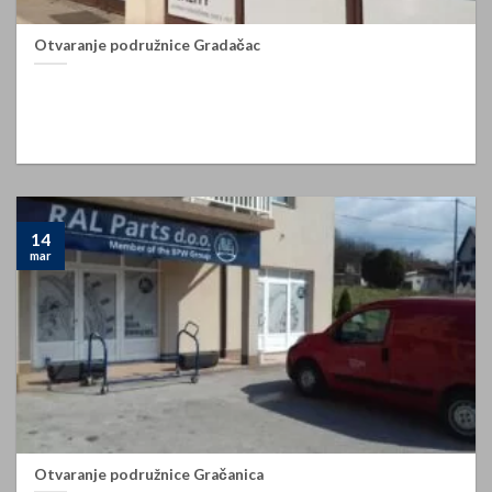
Otvaranje podružnice Gradačac
Podružnica Gradačac Ral Parts d.o.o. Tuzla,
Podružnica Gradačac U martu 2022. godine počela je sa radom i
[...]
14
mar
Otvaranje podružnice Gračanica