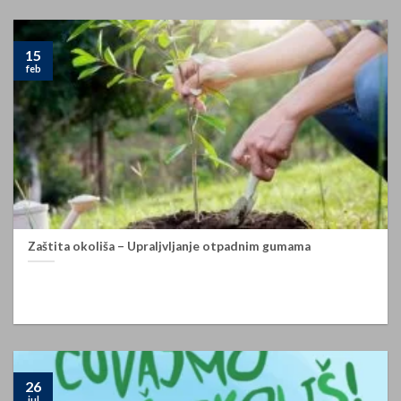
15
feb
Zaštita okoliša – Upraljvljanje otpadnim gumama
Upravljanje otpadnim gumama Otpadne gume kao jedna od
vrsta posebnih kategorija otpada, moraju se odvojeno [...]
26
jul