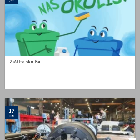
Zaštita okoliša
ZAŠTITA OKOLIŠA Upravljenje otpadnim uljima i otpadnom
ambalažom Kao uvoznik i distributer motornih ulja i [...]
17
maj